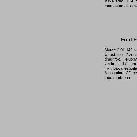
Växellåda: DSG7
med automatisk vä
Ford F
Motor: 2.0L 145 hk
Utrustning: 2-zo
dragkrok, elupp
vindruta, 17 tum
inkl. bakrutespoi
6 högtalare CD oc
med startspärr.