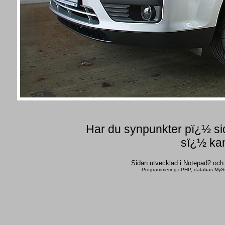
Har du synpunkter pï¿½ sid
sï¿½ kan
Sidan utvecklad i Notepad2 oc
Programmering i PHP, databas MySQ