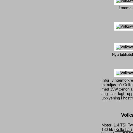
I Lomma 
Nya bibliot
Inför vintermörkr
extraljus på Golf
med 35W xenonlamp
Jag har lagt upp
upplysning i höstm
Volk
Motor: 1.4 TSI Tw
180 hk (
Kolla här
)