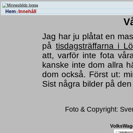
Hem
Innehåll
|
Vå
Jag har ju plåtat en mas
på
tisdagsträffarna i 
att, varför inte fota vå
kanske inte dom allra hä
dom också. Först ut: m
Sist några bilder på de
Foto & Copyright: Sve
VolksWage