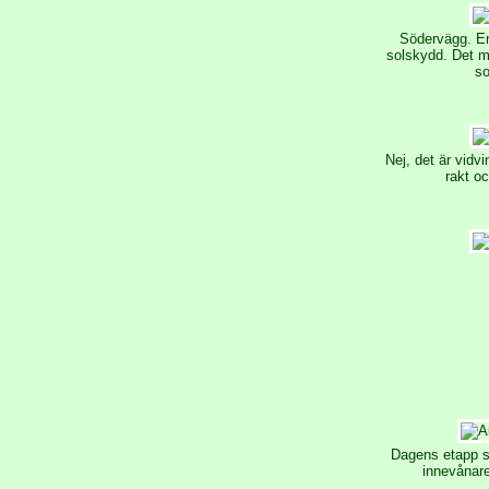
Södervägg. Enk
solskydd. Det m
so
Nej, det är vidvi
rakt oc
Dagens etapp sl
innevånare