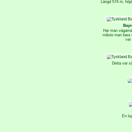
Längd 574 m, höjd
Bayr
Har man vägarna
måste man bara s
var
Detta var s
En lu