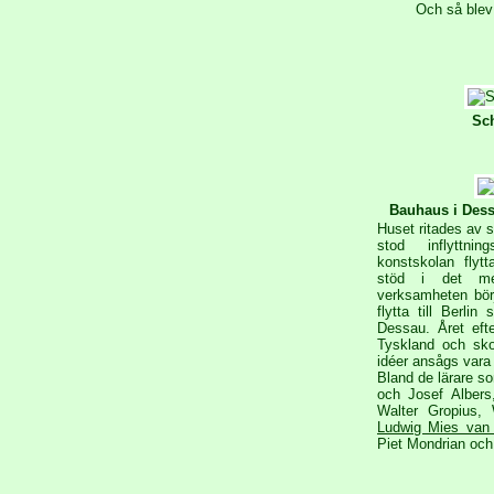
Och så blev
Sc
Bauhaus i Dess
Huset ritades av 
stod inflyttnin
konstskolan flytt
stöd i det me
verksamheten bör
flytta till Berli
Dessau. Året eft
Tyskland och sk
idéer ansågs vara 
Bland de lärare s
och Josef Albers
Walter Gropius, 
Ludwig Mies van
Piet Mondrian oc