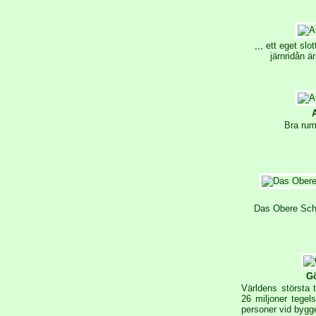
,,, ett eget sl
järnridån är
Bra rum.
Das Obere Schlo
Gö
Världens största 
26 miljoner tege
personer vid bygg