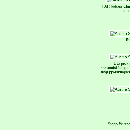
HÄR föddes Chris
man 
Re
Lite prov
marknadsföringpro
flyguppvisningsgr
Stopp för sn