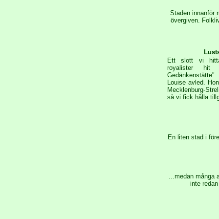
Staden innanför 
övergiven. Folkli
Lusts
Ett slott vi hit
royalister hi
Gedänkenstätte"
Louise avled. Hon
Mecklenburg-Streli
så vi fick hålla ti
En liten stad i fö
...medan många a
inte redan