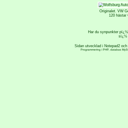
Originalet. VW G
120 hästar 
Har du synpunkter pï¿½ 
sï¿½ 
Sidan utvecklad i Notepad2 oc
Programmering i PHP, databas MySQ