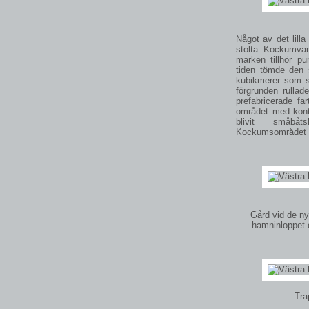
Något av det lill
stolta Kockumvar
marken tillhör p
tiden tömde den s
kubikmerer som sk
förgrunden rulla
prefabricerade fa
området med kont
blivit småbå
Kockumsområdet 
Gård vid de n
hamninloppet
Tra