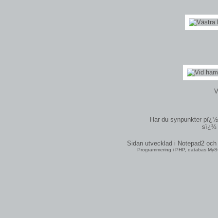
V
Har du synpunkter pï¿½ 
sï¿½ 
Sidan utvecklad i Notepad2 oc
Programmering i PHP, databas MySQ