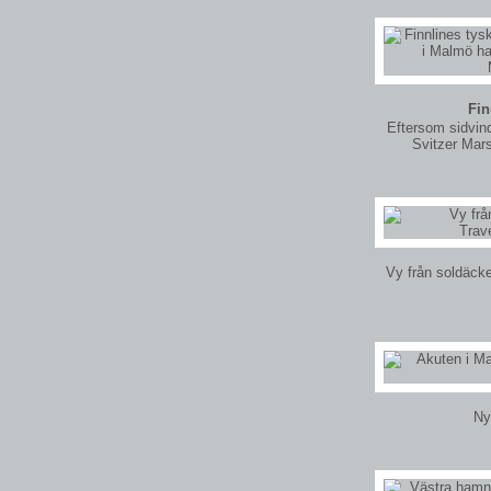
Fin
Eftersom sidvin
Svitzer Mars
Vy från soldäcke
Ny