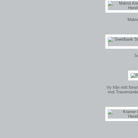
Malmö
S
Vy från mitt fönst
mot Travemünde. 